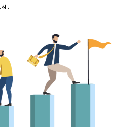
人材、
、